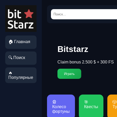
🏠 Главная
Bitstarz
🔍 Поиск
Claim bonus 2.500 $ + 300 FS
🔥
Играть
Популярные
🎡
🎯
🎲
Колесо
Квесты
Т
фортуны